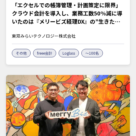
「エクセルでの帳簿管理・計画策定に限界」
クラウド会計を導入し、業務工数50%減に導
いたのは『メリービズ経理DX』の”生きたノ
ウハウ”
東双みらいテクノロジー株式会社
その他
freee会計
Loglass
～100名