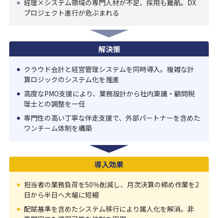
経理×システム領域の専門人材が不足、採用も難航。DX
プロジェクト進行が危ぶまれる
解決策
クラウド会計と経営管理システムを同時導入。複雑な計
算ロジックのシステム化を推進
高度なPMO支援により、業務設計から社内稟議・顧問税
理士との調整を一任
専門性の高い丁寧な伴走支援で、外部パートナーを含めた
ワンチーム体制を構築
導入効果
担当者の業務負荷を50％削減し、月次決算の締め作業を2
日から半日へ大幅に短縮
配賦基準を含めたシステム移行により属人化を解消。非