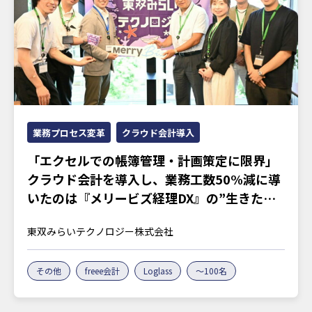
業務プロセス変革
クラウド会計導入
「エクセルでの帳簿管理・計画策定に限界」
クラウド会計を導入し、業務工数50%減に導
いたのは『メリービズ経理DX』の”生きたノ
ウハウ”
東双みらいテクノロジー株式会社
その他
freee会計
Loglass
～100名