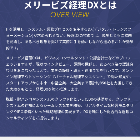
メリービズ経理DXとは
ITを活用し、システム・業務プロセスを変革するDX(デジタル・トランスフ
ォーメーション)が求められるなか、経理DXの推進では、現場とともに課題
を認識し、あるべき理想を掲げて実際に手を動かしながら進めることが効果
的です。
メリービズ経理DXは、ビジネスコンサルタント・公認会計士などのプロフ
ェッショナルが、現状のインタビュー、課題の棚卸し、あるべき姿の認識合
わせをおこなったうえで、業務の設計・導入・運用までを行います。オンラ
イン経理アウトソーシング『バーチャル経理アシスタント』で得た知見や、
スタートアップから中小・中堅企業、大企業まで累計約850社を支援してき
た実績をもとに、経理DXを強く推進します。
脱紙・脱ハンコやシステムのクラウド化といったDXの基礎から、クラウド
システムの連携によるシームレスな業務構築、リアルタイムな経営モニタリ
ングやIPO準備といった戦略経理の実現まで、DXを軸にした総合的な経理コ
ンサルティングをご提供します。