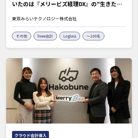
いたのは『メリービズ経理DX』の”生きたノ
ウハウ”
東双みらいテクノロジー株式会社
その他
freee会計
Loglass
～100名
クラウド会計導入