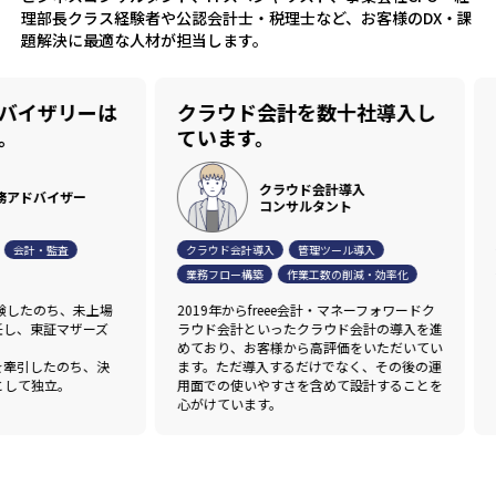
理部長クラス経験者や公認会計士・税理士など、お客様のDX・課
題解決に最適な人材が担当します。
イザリーは
クラウド会計を数十社導入し
I
ています。
ま
クラウド会計導入
バイザー
コンサルタント
計・監査
クラウド会計導入
管理ツール導入
J-S
業務フロー構築
作業工数の削減・効率化
資金
たのち、未上場
2019年からfreee会計・マネーフォワードク
IP
東証マザーズ
ラウド会計といったクラウド会計の導入を進
査法
めており、お客様から高評価をいただいてい
ます
引したのち、決
ます。ただ導入するだけでなく、その後の運
上場
独立。
用面での使いやすさを含めて設計することを
め、
心がけています。
行っ