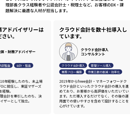
理部長クラス経験者や公認会計士・税理士など、お客様のDX・課
題解決に最適な人材が担当します。
ドバイザリーは
クラウド会計を数十社導入し
い。
ています。
クラウド会計導入
財務アドバイザー
コンサルタント
査
会計・監査
クラウド会計導入
管理ツール導入
業務フロー構築
作業工数の削減・効率化
年経験したのち、未上場
2019年からfreee会計・マネーフォワードク
就任し、東証マザーズ
ラウド会計といったクラウド会計の導入を進
験。
めており、お客様から高評価をいただいてい
計を牽引したのち、決
ます。ただ導入するだけでなく、その後の運
ーとして独立。
用面での使いやすさを含めて設計することを
心がけています。