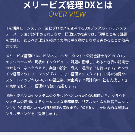
メリービズ経理DXとは
ITを活用し、システム・業務プロセスを変革するDX(デジタル・トランスフ
ォーメーション)が求められるなか、経理DXの推進では、現場とともに課題
を認識し、あるべき理想を掲げて実際に手を動かしながら進めることが効果
的です。
メリービズ経理DXは、ビジネスコンサルタント・公認会計士などのプロフ
ェッショナルが、現状のインタビュー、課題の棚卸し、あるべき姿の認識合
わせをおこなったうえで、業務の設計・導入・運用までを行います。オンラ
イン経理アウトソーシング『バーチャル経理アシスタント』で得た知見や、
スタートアップから中小・中堅企業、大企業まで累計約850社を支援してき
た実績をもとに、経理DXを強く推進します。
脱紙・脱ハンコやシステムのクラウド化といったDXの基礎から、クラウド
システムの連携によるシームレスな業務構築、リアルタイムな経営モニタリ
ングやIPO準備といった戦略経理の実現まで、DXを軸にした総合的な経理コ
ンサルティングをご提供します。