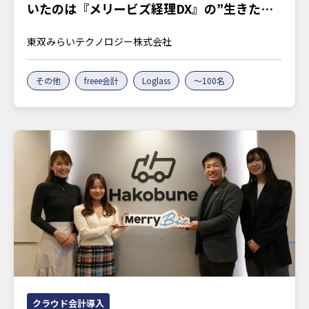
いたのは『メリービズ経理DX』の”生きたノ
ウハウ”
東双みらいテクノロジー株式会社
その他
freee会計
Loglass
～100名
クラウド会計導入